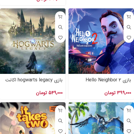
بازی Hello Neighbor ۲
بازی hogwarts legacy اکانت
Deluxe Edition اکانت قانونی
قانونی برای PS۴,PS۵
۳۹۹,۰۰۰
تومان
۵۴۹,۰۰۰
تومان
PS۴ , PS۵