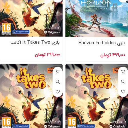
بازی It Takes Two اکانت
بازی Horizon Forbidden
قانونی برای PS۴,PS۵
West ps۴ اکانت قانونی PS۴
۲۹۹,۰۰۰
تومان
۴۹۹,۰۰۰
تومان