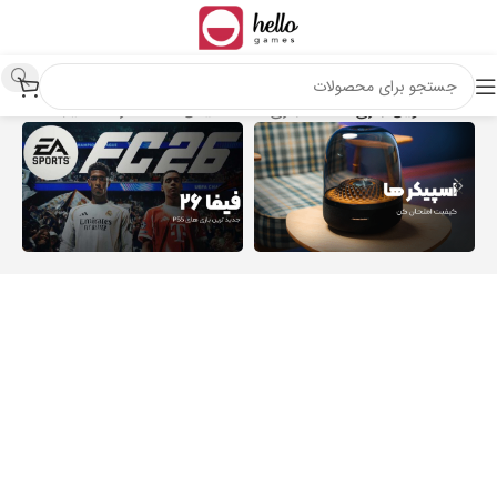
خانه
عناوین بازی
اکانت بازی PS۴
نمایش 1–24 از 38 نتیجه