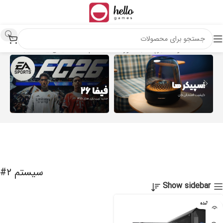
خانه
محصولات برچسب خورده “سیستم ۲#”
نمایش یک نتیجه
سیستم ۲#
Show sidebar
تمام شده