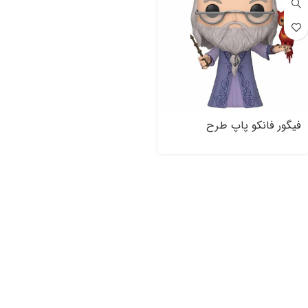
فیگور فانکو پاپ طرح
شخصیت Albus Dumbledor