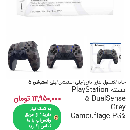
خانه
کنسول های بازی
پلی استیشن
پلی استیشن ۵
دسته PlayStation
۵ DualSense
۱۴,۹۵۰,۰۰۰
تومان
Grey
به کمک نیاز
Camouflage PS۵
دارید؟ از طریق
واتس‌اپ با ما
تماس بگیرید