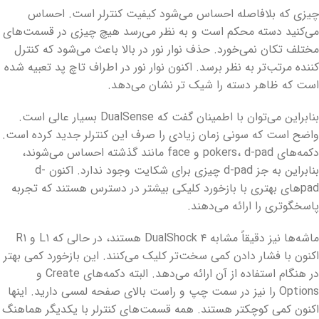
چیزی که بلافاصله احساس می‌شود کیفیت کنترلر است. احساس
می‌کنید دسته محکم است و به نظر می‌رسد هیچ چیزی در قسمت‌های
مختلف تکان نمی‌خورد. حذف نوار نور در بالا باعث می‌شود که کنترل
‌کننده‌ مرتب‌تر به نظر برسد. اکنون نوار نور در اطراف تاچ پد تعبیه شده
است که ظاهر دسته را شیک ‌تر نشان می‌دهد.
بنابراین می‌توان با اطمینان گفت که DualSense بسیار عالی است.
واضح است که سونی زمان زیادی را صرف این کنترلر جدید کرده است.
دکمه‌های pokers، d-pad و face مانند گذشته احساس می‌شوند،
بنابراین به جز d-pad چیزی برای شکایت وجود ندارد. اکنون d-
pad‌های بهتری با بازخورد کلیکی بیشتر در دسترس هستند که تجربه
پاسخگوتری را ارائه می‌دهند.
ماشه‌ها نیز دقیقاً مشابه DualShock ۴ هستند، در حالی که L۱ و R۱
اکنون با فشار دادن کمی سخت‌تر کلیک می‌کنند. این بازخورد کمی بهتر
در هنگام استفاده از آن ارائه می‌دهد. البته دکمه‌های Create و
Options را نیز در سمت چپ و راست بالای صفحه لمسی دارید. اینها
اکنون کمی کوچکتر هستند. همه قسمت‌های کنترلر با یکدیگر هماهنگ