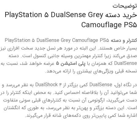
توضیحات
خرید دسته PlayStation ۵ DualSense Grey
Camouflage PS۵
کنترلر و دسته
PlayStation ۵ DualSense Grey Camouflage PS۵
بسیار خاص هستند. این البته در مورد هر نسل جدید سخت افزاری نیز
صدق می‌کند زیرا کنترلر مهمترین وسیله جانبی کنسول است. دسته
DualSense که همزمان با
پلی استیشن ۵
عرضه خواهد شد، نسبت به
نسخه قبلی ویژگی‌های بیشتری را ارائه می‌دهد.
در نگاه اول، DualSense کمی بزرگتر از DualShock ۴ به نظر می‌رسد و
شما می‌توانید آن را بلافاصله احساس کنید. به محض اینکه کنترلر را در
دست می‌گیرید، ارگونومی آن نسبت به کنترلرهای قبلی سونی متفاوت
است. این دسته بزرگتر و پهن‌تر به نظر می‌رسد، به طوری که انگشتان
اشاره شما کمی پایین‌تر روی دکمه‌های شانه قرار می‌گیرند.