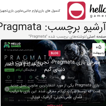
کنسول های بازی
لوازم جانبی
عناوین بازی
تجهیزا
آرشیو برچسب: Pragmata
صفحه اصلی
نوشته‌های برچسب شده "Pragmata"
۰۵
اردیبهشت
BLOG
معرفی بازی Pragmata؛ تجربه‌ای متفاوت در
دنیای گیم
۰
توسط
Parsa
بازی Pragmata یکی از مورد انتظارترین عناوین نسل جدید
است که توسط شرکت کپکام معرفی شده. این بازی با ترکیب
فضای علمی‌تخیلی، گرافیک فوق‌ال...
ادامه مطالعه