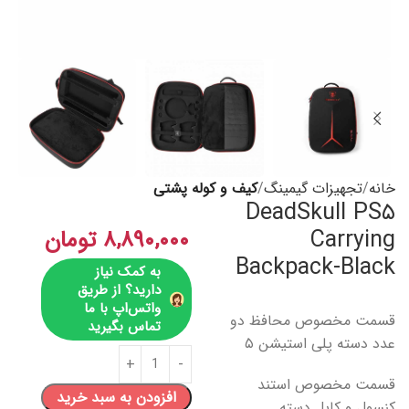
خانه
تجهیزات گیمینگ
کیف و کوله پشتی
DeadSkull PS۵
Carrying
۸,۸۹۰,۰۰۰
تومان
Backpack-Black
به کمک نیاز
دارید؟ از طریق
واتس‌اپ با ما
قسمت مخصوص محافظ دو
تماس بگیرید
عدد دسته پلی استیشن ۵
قسمت مخصوص استند
افزودن به سبد خرید
کنسول و کابل دسته