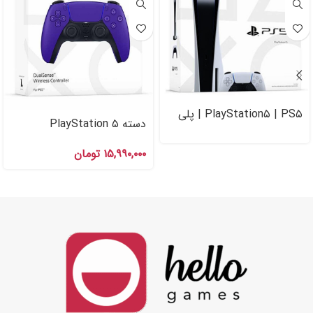
PlayStation۵ | PS۵ | پلی
دسته PlayStation ۵
استیشن ۵
DualSense Galactic Purple
۱۵,۹۹۰,۰۰۰
تومان
PS۵ بنفش