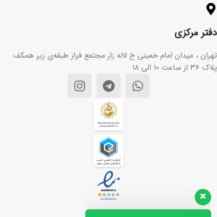
دفتر مرکزی
تهران ، میدان امام خمینی خ لاله زار مجتمع فراز طبقه‌ی زیر همکف
پلاک ۳۶ از ساعت ۱۰ الی ۱۸
تیم پشتیبانی مشتریان ما آماده
پاسخگویی به سوالات شماست. هر
سوالی دارید از ما بپرسید!
سلام، چطور می‌تونم کمکتون کنم؟👋