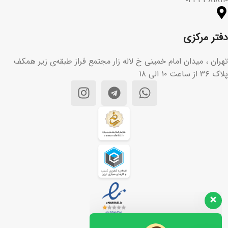
دفتر مرکزی
تهران ، میدان امام خمینی خ لاله زار مجتمع فراز طبقه‌ی زیر همکف
پلاک ۳۶ از ساعت ۱۰ الی ۱۸
تیم پشتیبانی مشتریان ما آماده
پاسخگویی به سوالات شماست. هر
سوالی دارید از ما بپرسید!
سلام، چطور می‌تونم کمکتون کنم؟👋