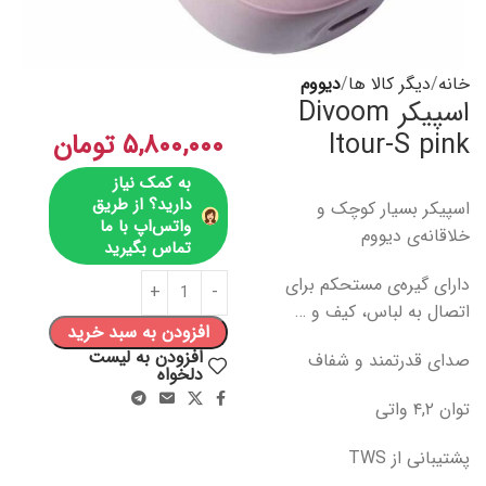
خانه
دیگر کالا ها
دیووم
اسپیکر Divoom
Itour-S pink
۵,۸۰۰,۰۰۰
تومان
به کمک نیاز
دارید؟ از طریق
اسپیکر بسیار کوچک و
واتس‌اپ با ما
خلاقانه‌ی دیووم
تماس بگیرید
دارای گیره‌ی مستحکم برای
اتصال به لباس، کیف و …
افزودن به سبد خرید
افزودن به لیست
صدای قدرتمند و شفاف
دلخواه
توان ۴,۲ واتی
پشتیبانی از TWS