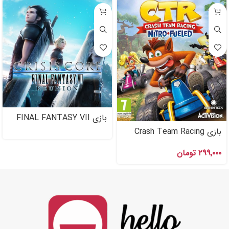
بازی FINAL FANTASY VII
REUNION اکانت قانونی برای
بازی Crash Team Racing
PS۴ , PS۵
ps۴ اکانت قانونی PS۴ , PS۵
۲۹۹,۰۰۰
تومان