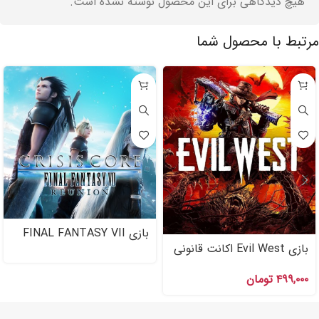
هیچ دیدگاهی برای این محصول نوشته نشده است.
مرتبط با محصول شما
بازی FINAL FANTASY VII
REUNION اکانت قانونی برای
بازی Evil West اکانت قانونی
PS۴ , PS۵
PS۴ , PS۵
۴۹۹,۰۰۰
تومان