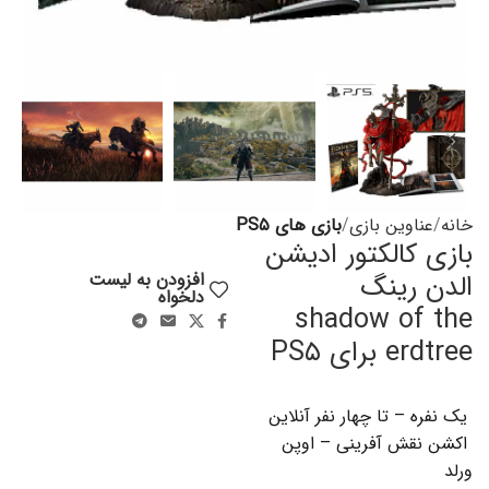
خانه
عناوین بازی
بازی های PS۵
بازی کالکتور ادیشن
الدن رینگ
افزودن به لیست
دلخواه
shadow of the
erdtree برای PS۵
یک نفره – تا چهار نفر آنلاین
اکشن نقش آفرینی – اوپن
ورلد