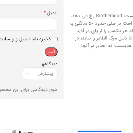
ایمیل
*
داستان بازی Assassins Creed Revelations چند سال پس از وقایع نسخه Brotherhood رخ می دهد،
سال ۱۵۱۱ بعد از میلاد مسیح می باشد و اتزیو که یکی از نوادگان الطایر است در سنی حدود ۵۰ سالگی به
هر دشمنی را از پای در آورد.
دلیل مرگ الطایر را بیابد، در
ذخیره نام، ایمیل و وبسایت
هاییست که الطایر در آنجا
دیدگاهها
هیچ دیدگاهی برای این محصو