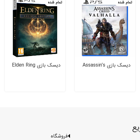
تمام شده
تمام شده
دیسک بازی Assassin’s
دیسک بازی Elden Ring
Creed Valhalla برای
نسخه Launch برای PS۵
PS۵
یع
فروشگاه