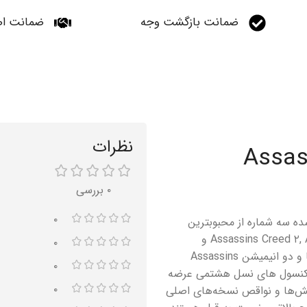
ضمانت بازگشت وجه
ضمانت اص
نظرات
Assassin
۰ بررسی
۰
 حاوی نسخه بازسازی شده سه شماره از محبوبترین
نسخه های سری اساسین کرید یعنی Assassins Creed ۲, Assassins Creed: Brotherhood و
۰
Assassins Creed: Revelations به همراه تمامی تمامی دی ال سی ها و دو انیمیشن Assassins
۰
As می باشد که فقط برای کنسول های نسل هشتمی عرضه
۰
خش‌ها و نواقص نسخه‌های اصلی