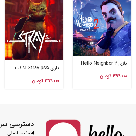
بازی Hello Neighbor ۲
بازی Stray ps۵ اکانت
Deluxe Edition اکانت
قانونی
۳۹۹,۰۰۰
تومان
قانونی PS۴ , PS۵
۳۹۹,۰۰۰
تومان
دسترسی سر
صفحه اصلی