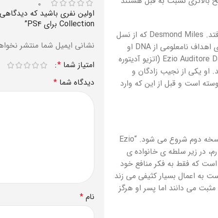
ح بالاتری نسبت به قبل هستند
۰
Collection برای PS۴”
داستان بازی Assassins Creed ۲ بلافاصله بعد از بازی اول اتفاق می افتد. Desmond Miles که از نسل
نشانی ایمیل شما منتشر نخواه
قاتلانی مانند الطیر است توسط یک شرکت مرموز اسیر شده است و برای اهداف نامعلومی از DNA او
استفاده می شود. این بار ۳۰۰ سال بعد از الطیر، فردی به نام Ezio Auditore Da Firenze (اتزیو آدیتوره
امتیاز شما
*
. او یکی از نجیب زادگان و
دیدگاه شما
*
سته است و قبل از این که وارد
داستان بازی Assassins Creed Brotherhood بلافاصله پس از اتمام نسخه دوم شروع می شود. “Ezio
. رم، در زیر سلطه ی خانواده ی
خصی است که فقط به فکر منافع خود
ت به اعمال بسیار کثیفی می زند
 مثبت می دانند اما پسر او هرگز
نام
*