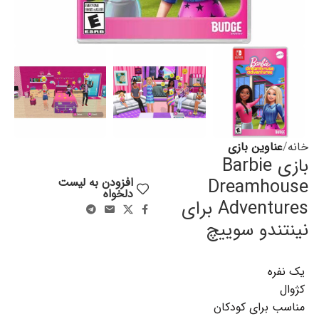
خانه
عناوین بازی
بازی Barbie
Dreamhouse
افزودن به لیست
دلخواه
Adventures برای
نینتندو سوییچ
یک نفره
کژوال
مناسب برای کودکان