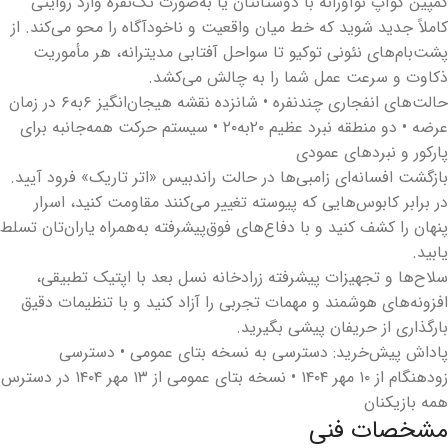
کمپین کوآپ نوآورانه با دوستانتان یا به‌صورت تک‌نفره وارد روایتی
کاملاً جدید شوید که خط میان واقعیت و ناخودآگاه را محو می‌کند. از
پشت‌بام‌های نئونی توکیو تا سواحل آفتابی مدیترانه، هر مأموریت
ذکاوت و سرعت عمل شما را به چالش می‌کشد.
حالت‌های انفجاری چندنفره • شانزده نقشه هیجان‌انگیز ۶به۶ در زمان
عرضه • دو منطقه نبرد عظیم ۲۰به۲۰ • سیستم حرکت همه‌جانبه برای
پارکور و نبردهای عمودی
بازگشت افسانه‌ای زامبی‌ها در حالت راندبیس «اتر تاریک» فرود آیید.
در برابر کابوس‌هایی که پیوسته تغییر می‌کنند مقاومت کنید، اسرار
پنهان را کشف کنید و با دفاع‌های فوق‌پیشرفته به‌همراه یاران‌تان تسلط
یابید.
سلاح‌ها و تجهیزات پیشرفته زرادخانه نسل بعد با اپتیک تطبیقی،
افزونه‌های هوشمند و مهمات تجربی را آزاد کنید و با تنظیمات دقیق
بارگذاری از حریفان پیشی بگیرید.
پاداش پیش‌خرید: دسترسی به نسخه بتای عمومی • دسترسی
زودهنگام از ۱۰ مهر ۱۴۰۴ • نسخه بتای عمومی از ۱۳ مهر ۱۴۰۴ در دسترس
همه بازیکنان
مشخصات فنی