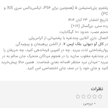
پلتفرم: پلی‌استیشن ۵ (همچنین برای PS۴، ایکس‌باکس سری X|S و
PC)
تاریخ انتشار: ۲۳ آبان ۱۴۰۴
رده سنی: بزرگسال (۱۷+)
حجم نصب: حدود ۱۰۰ گیگابایت
اتصال: بازی آنلاین چندنفره با پشتیبانی از کراس‌پلی
در
کال آو دیوتی: بلک اپس ۷
، از اکشن پرهیجان و پیچیدگی
روان‌شناختی لذت ببرید. چه در کمپین فرماندهی کنید، چه حریفان را
در چندنفره مغلوب سازید یا در هجوم مردگان متحرک جان سالم به در
ببرید—میدان نبرد منتظر افسانه بعدی شماست. همین حالا پیش‌خرید
کنید و جای خود را در صف بتای اختصاصی امن کنید.
نظرات
۰ بررسی