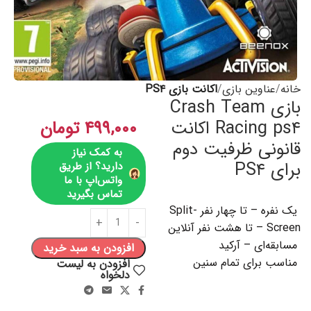
خانه
عناوین بازی
اکانت بازی PS۴
بازی Crash Team
Racing ps۴ اکانت
۴۹۹,۰۰۰
تومان
قانونی ظرفیت دوم
به کمک نیاز
برای PS۴
دارید؟ از طریق
واتس‌اپ با ما
تماس بگیرید
یک نفره – تا چهار نفر Split-
Screen – تا هشت نفر آنلاین
مسابقه‌ای – آرکید
افزودن به سبد خرید
مناسب برای تمام سنین
افزودن به لیست
دلخواه