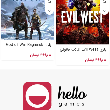
بازی God of War Ragnarok
بازی Evil West اکانت قانونی
اکانت قانونی Ps۴
PS۴ , PS۵
۴۹۹,۰۰۰
تومان
۴۹۹,۰۰۰
تومان