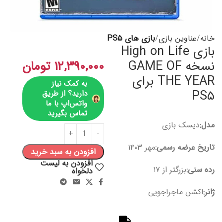
خانه
عناوین بازی
بازی های PS۵
بازی High on Life
نسخه GAME OF
۱۲,۳۹۰,۰۰۰
تومان
THE YEAR برای
به کمک نیاز
PS۵
دارید؟ از طریق
واتس‌اپ با ما
تماس بگیرید
مدل:
دیسک بازی
تاریخ عرضه رسمی:
مهر ۱۴۰۳
افزودن به سبد خرید
افزودن به لیست
رده سنی:
بزرگتر از ۱۷
دلخواه
ژانر:
اکشن ماجراجویی