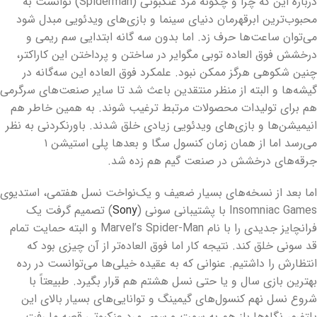
درباره این که چرا و چگونه مرد عنکبوتی (Spiderman) توانست به
محبوب‌ترین ابرقهرمان دنیای سینما و بازی‌های ویدئویی مبدل شود
می‌توان ساعت‌ها حرف زد. اما بدون سه گانه ابتدایی سم ریمی و
درخشش فوق العاده توبی مگوایر در ساختن و پرداختن این کاراکتر،
چنین شکوهی هرگز ممکن نبود. علمکرد فوق العاده این سه‌گانه در
گیشه‌ها و البته از منظر منتقدین باعث شد تا سایر صنعت‌های سرگرمی
هم برای تولیدات محصولات مرتبط ترغیب شوند. به همین خاطر هم
انیمیشن‌ها و بازی‌های ویدئویی زیادی خلق شدند. باورنکردنی به نظر
می‌رسد اما از همان زمان کنسول سگا و بعدها پلی استیشن ۱
جرقه‌های درخشش در صنعت گیم هم زده شد.
اما بعد از نسخه‌های بسیار ضعیف و یک‌نواخت نسل هفتمی، استدیوی
Insomniac Games با پشتیبانی سونی (
Sony
) تصمیم گرفت یک
فرانچایز جدیدی را با نام Marvel’s Spider-Man و البته حمایت تمام
قد سونی خلق کند. نتیجه کار اما فوق العاده‌تر از آن‌ چیزی بود که
انتظارش را داشتیم. عنوانی که به عقیده‌ خیلی‌ها می‌توانست در رده
بهترین بازی سال و یا حتی نسل هشتم هم قرار بگیرد. طبیعتاً با
شروع نسل نهم کنسول‌های گیمینگ و توانایی‌های بسیار بالای این
پلتفرم، نگاه‌ها باز هم به سمت و سوی مرد عنکبوتی قصه ما رفت.