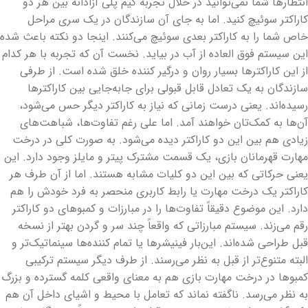
انتظارها شما نمی‌توانید در خلال تجربه گیم پلی آزادانه بین هر دو
کاراکتر سوئیچ کنید. اما به جای آن سازندگان در یک سری مراحل
خاص شما را به کاراکتر بعدی سوئیچ می‌کنند. اینجا دو نکته باعث شده
این سیستم فوق العاده از آب در بیاید. نخست آن که تجربه با هر کدام
از این کاراکترها بسیار روان و درگیر کننده خلق شده است. از طرفی
سازندگان به یک تعادل قابل قبولی برای جابه‌جایی بین کاراکترها
رسیده‌اند. یعنی درست زمانی که نیاز به کاراکتر دیگر حس می‌شود،
آن‌ها به کمک‌تان خواهند آمد. اما علی رغم تفاوت‌ها، شباهت‌های
زیادی هم بین این دو کاراکتر دیده می‌شود. به صورت کلی در درخت
مهارت قهرمانان بازی، یک قسمت مشترک پیتر و مایلز وجود دارد. این
یعنی حرکاتی که بین این دو کلیات مشابه هستند. اما از آن طرف هر
کاراکتر یک درخت مهارت یا رابط کاربری منحصر به فرد خودش را هم
دارد. این موضوع دقیقاً تفاوت‌ها را در مبارزات و کمبوهای دو کاراکتر
رقم می‌زند. سیستم مبارزاتی که واقعاً چند سر و گردن بهتر از نسخه
قبل طراحی شده‌اند. این‌بار فینیشرها یا تمام کننده‌ها سینماتیک‌تر و
البته متنوع‌تر از قبل به نظر می‌رسند. از طرف دیگر سیستم ترکیبی
کمبوها در درخت مهارت بازی هم به معنای واقعی کلمه گسترده و بزرگ
به نظر می‌رسد. ناگفته نماند که تعامل با محیط و اشیای داخل آن هم