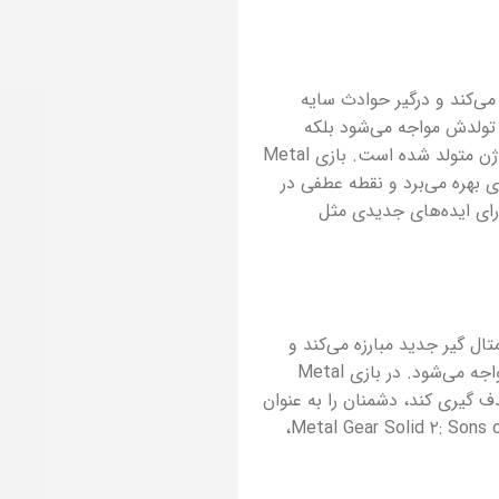
کا را رها می‌کند و درگیر حوادث سایه
اسنیک نه تنها با راز تولدش مواجه می‌شود بلکه
متوجه می‌شود که برادری به نام لیکوئید اسنیک دارد که مانند او از یک ژن متولد شده است. بازی Metal
عدی بهره می‌برد و نقطه عطفی در
دازی در بازی‌های ویدیویی است. بازی Metal Gear Solid دارای ایده‌های جدیدی مثل
Met، سالید اسنیک با یک متال گیر جدید مبارزه می‌کند و
ریدن، عضو جدید «روباه شکاری» با تروریست‌های حادثه Big Shell مواجه می‌شود. در بازی Metal
ویه اول شخص هدف گیری کند، دشمنان را به عنوان
گروگان یا سپر مدافع نگه دارد و از اجساد خلاص شود. بازی Metal Gear Solid ۲: Sons of Liberty،