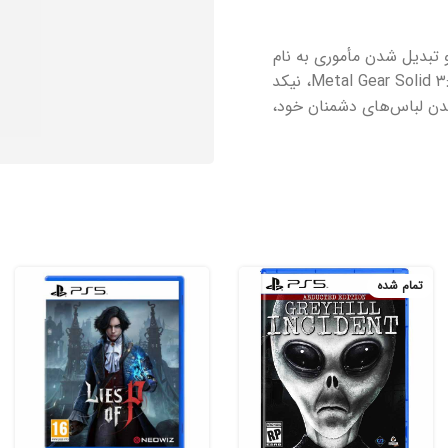
أموریت «مارخور» و تبدیل شدن مأموری به نام
Naked Snake به رئیس بزرگ را تعریف می‌کند. در بازی Metal Gear Solid ۳: Snake Eater، نیکد
یدن لباس‌های دشمنان خود،
تمام شده