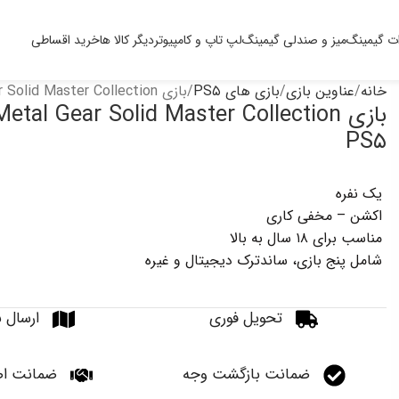
ت گیمینگ
میز و صندلی گیمینگ
لپ تاپ و کامپیوتر
دیگر کالا ها
خرید اقساطی
خانه
عناوین بازی
بازی های PS۵
بازی Metal Gear Solid Master Collection برای PS۵
PS۵
یک نفره
اکشن – مخفی کاری
مناسب برای ۱۸ سال به بالا
شامل پنج بازی، ساندترک دیجیتال و غیره
تحویل فوری
ارسال ب
ضمانت بازگشت وجه
ضمانت اص