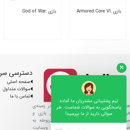
بازی Armored Core VI:
بازی God of War:
Fires of Rubiconبرای
Ragnarok نسخه Jotnar
PS۵
دسترسی سر
صفحه اصلی
سوالات متداول
تماس با ما
تیم پشتیبانی مشتریان ما آماده
هلو گیمز فعالیت خود را از سال ۱۳۹۹ در زمینه‌ی
پاسخگویی به سوالات شماست. هر
فروش تجهیزات گیمینگ ، کنسول های بازی و
سوالی دارید از ما بپرسید!
سیستم ها کامپیوتری و لوازم جانبی مربوطه به
صورت آنلاین از طریق وبسایت