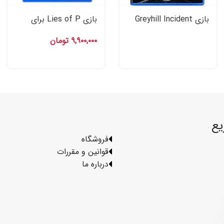
بازی Greyhill Incident
بازی Lies of P برای
نسخه Abducted برای
PS۵
۹,۹۰۰,۰۰۰
تومان
PS۵
یع
فروشگاه
قوانین و مقررات
درباره ما