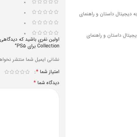
۰
۰
Metal Gear Solid نسخه HD شامل کتابچه دیجیتال داستان و راهنمای
۰
۰
Metal  نسخه HD شامل کتابچه دیجیتال داستان و راهنمای
Collection برای PS۵”
نشانی ایمیل شما منتشر نخواه
امتیاز شما
*
دیدگاه شما
*