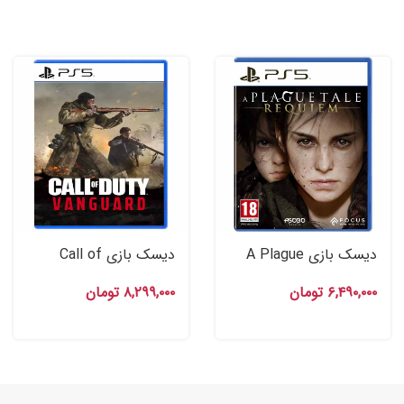
دیسک بازی A Plague
دیسک بازی Call of
Tale Requiem برای ps۵
Duty Vanguard برای
۶,۴۹۰,۰۰۰
تومان
۸,۲۹۹,۰۰۰
تومان
ps۵