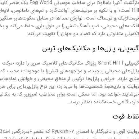
Hill است؛ او با تکیه بر موتیف‌های آوانت‌گارد و تم‌های نامانوس، لای
نوستالژیک و ترسناک است. نوازشِ صداها در مقابل سکوت‌های سنگین 
تکمیلیِ متفاوتی دارد که تضادِ دو جهان را تقویت می‌کند.
گیم‌پلی، پازل‌ها و مکانیک‌های ترس
گیم‌پلی Silent Hill f پژواکِ مکانیک‌های کلاسیک سری را دار
پازل‌های محیطی پیچیده، و مواجهه‌های تنش‌زا با موجودات عجیب که غال
منابع دارند. طراحی پازل‌ها ترکیبی از منطقِ محیطی و خوانشِ نمادهاست 
خوشایند خواهد بود، اما ممکن است برای مخاطب امروزی که به مکانیک
دارد، گاهی خسته‌کننده به‌نظر برسد.
نقاط قوت
روایتِ قوی و تاثیرگذار با امضای Ryukishi۰۷ که عنصرِ «سردرگمی اخلاقی» را به وحشت اضافه می‌کند.