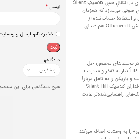
بازگشت آکیرا یامااوکا برای ساختِ موسیقیِ Fog World یک عنصر کلیدی در انتقالِ حسِ کلاسیکِ Silent
ایمیل
*
ه‌ای صوتی می‌سازد که همزمان
و استفادهٔ حساب‌شده از
افکت‌های محیطی، ضرب‌آهنگِ تنش را در طول بازی حفظ می‌کند و بخشِ Otherworld هم صدای
ذخیره نام، ایمیل و وبسایت
دیدگاهها
د؛ حرکت در محیط‌های محصور، حل
باً نیاز به تفکر و مدیریت
و بازیکن را به تامل دربارهٔ
روایت و تاریخچهٔ شخصیت‌ها وا می‌دارد؛ این نوع پازل‌پردازی برای طرفداران کلاسیک Silent Hill
هیچ دیدگاهی برای این محصو
‌های راهنمایی‌شده‌تر عادت