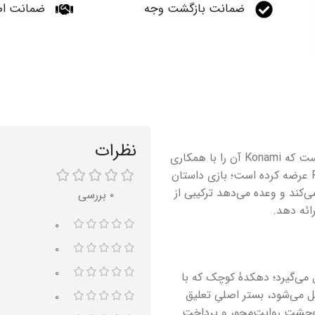
ضمانت بازگشت وجه
ضمانت اص
نظرات
بازی Silent Hill f بازگشتی جسورانه به ریشه‌های روان‌شناختی سری است که Konami آن را با همکاری
تیم توسعه‌دهندگان معاصر و نام‌هایی چون نویسندهٔ مشهور Ryukishi۰۷ عرضه کرده است؛ بازی داستان
 می‌کند و وعده می‌دهد ترکیبی از
۰ بررسی
ائه دهد.
۰
۰
۰
می‌گیرد؛ دهکدهٔ کوچک که با
ل می‌شود، بستر اصلیِ تعلیق
۰
 به سوی وحشتِ روایت‌محور و پرداختِ