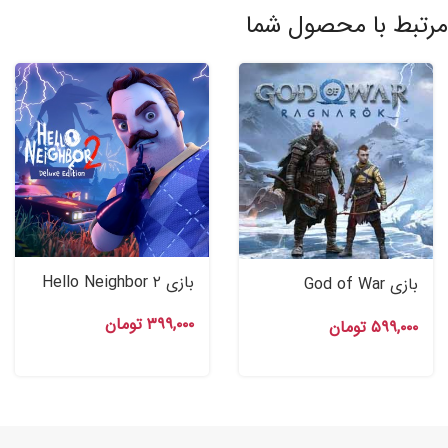
مرتبط با محصول شما
بازی Hello Neighbor ۲
بازی God of War
Deluxe Edition اکانت
Ragnarok اکانت قانونی
۳۹۹,۰۰۰
تومان
قانونی PS۴ , PS۵
۵۹۹,۰۰۰
تومان
Ps۵