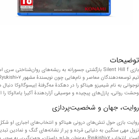
توضیحات
نوجوانی به نام شیمیزو هیناکو را در دهکدهٔ مه‌گرفتهٔ اِبیسوگااوکا دنبال
وحشت روانی، پازل‌های پیچیده و موسیقی آزاردهندهٔ آکیرا یامااوکا را ار
روایت، جهان و شخصیت‌پردازی
روایت بازی حول تنش‌های درونی هیناکو و انتخاب‌های اجباری او شکل 
نزول مهی سنگین به دنیایی مُرده و پر از نشانه‌های گنگ و نمادین تبدی
است. انتخاب Ryukishi۰۷ به‌عنوان طراح داستان، جهت‌گیری