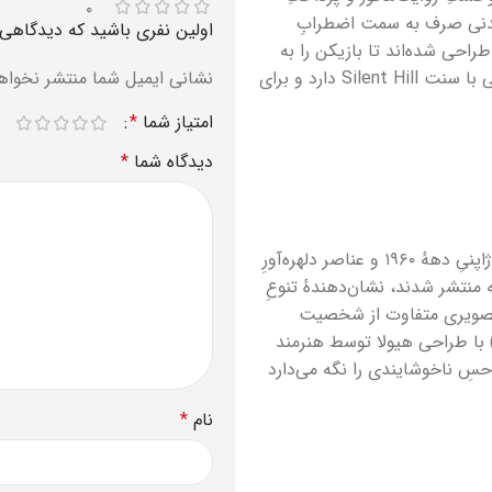
۰
 بدنی صرف به سمت اضطرابِ
اولین نفری باشید که دیدگاهی را ارسال می ک
راحی شده‌اند تا بازیکن را به
تحلیلِ رفتارها و انگیزه‌هایشان ترغیب کنند؛ این رویکرد همخوانی بالایی با سنت Silent Hill دارد و برای
نشانی ایمیل شما منتشر نخواه
امتیاز شما
*
دیدگاه شما
*
بُعد بصری Silent Hill f تلاش کرده با استفاده از ترکیبِ زیبایی‌شناسیِ ژاپنیِ دههٔ ۱۹۶۰ و عناصر دلهره‌آورِ
نتشر شدند، نشان‌دهندهٔ تنوعِ
 تصویری متفاوت از شخصیت
لی را نمایش می‌دهد. فضای مه‌زدهٔ بازی و دیگرجهان (Otherworld) با طراحی هیولا توسط هنرمند
 حسِ ناخوشایندی را نگه می‌دارد
نام
*