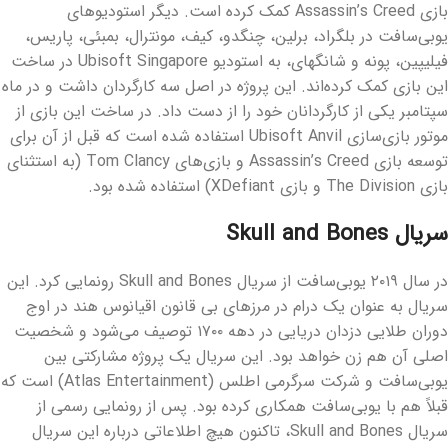
بازی Assassin’s Creed
کمک کرده است. دیگر استودیوهای
یوبی‌سافت در بلگراد، برلین، چنگدو، کیف، مونترال، بمبئی، پاریس،
فیلیپین، پونه و شانگهای، به استودیو
Ubisoft Singapore در ساخت
این بازی کمک کرده‌اند. این پروژه در اصل سه کارگردان داشت و در ماه
سپتامبر یکی از کارگردانان خود را از دست داد. در ساخت این بازی از
موتور بازی‌سازی Ubisoft Anvil
استفاده شده است که قبل از آن برای
توسعه بازی
Assassin’s Creed
و بازی‌های
Tom Clancy
(به استثنای
بازی
The Division
و بازی
XDefiant
) استفاده شده بود.
سریال
Skull and Bones
در سال ۲۰۱۹ یوبی‌سافت از سریال
Skull and Bones رونمایی کرد. این
سریال به عنوان یک درام در مرزهای بی قانون اقیانوس هند در اوج
دوران طلایی دزدان دریایی در دهه ۱۷۰۰ توصیف می‌شود و شخصیت
اصلی آن هم زن خواهد بود. این سریال یک پروژه مشارکتی بین
یوبی‌سافت و شرکت سرگرمی اطلس (Atlas Entertainment
) است که
قبلاً هم با یوبی‌سافت همکاری کرده بود. پس از رونمایی رسمی از
سریال Skull and Bones، تاکنون هیچ اطلاعاتی درباره این سریال