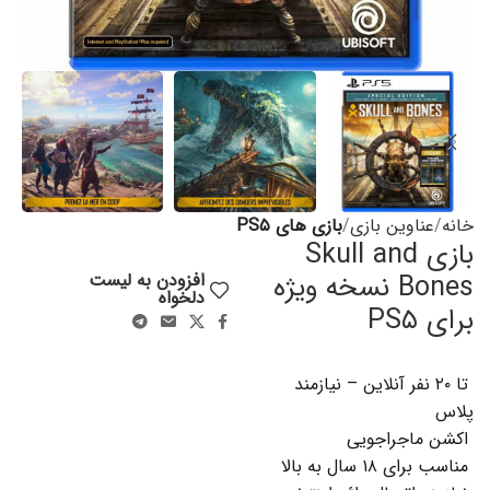
خانه
عناوین بازی
بازی های PS۵
بازی Skull and
Bones نسخه ویژه
افزودن به لیست
دلخواه
برای PS۵
تا ۲۰ نفر آنلاین – نیازمند
پلاس
اکشن ماجراجویی
مناسب برای ۱۸ سال به بالا