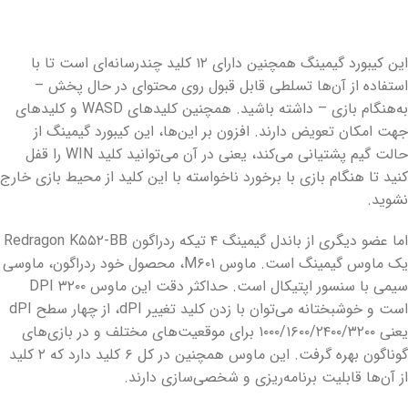
این کیبورد گیمینگ همچنین دارای ۱۲ کلید چندرسانه‌ای است تا با
استفاده از آن‌ها تسلطی قابل قبول روی محتوای در حال پخش –
به‌هنگام بازی – داشته باشید. همچنین کلیدهای WASD و کلیدهای
جهت‌ امکان تعویض دارند. افزون بر این‌ها، این کیبورد گیمینگ از
حالت گیم پشتیانی می‌کند، یعنی در آن می‌توانید کلید WIN را قفل
کنید تا هنگام بازی با برخورد ناخواسته با این کلید از محیط بازی خارج
نشوید.
اما عضو دیگری از باندل گیمینگ ۴ تیکه ردراگون Redragon K۵۵۲-BB
یک ماوس گیمینگ است. ماوس M۶۰۱، محصول خود ردراگون، ماوسی
سیمی با سنسور اپتیکال است. حداکثر دقت این ماوس ۳۲۰۰ DPI
است و خوشبختانه می‌توان با زدن کلید تغییر dPI، از چهار سطح dPI
یعنی ۱۰۰۰/۱۶۰۰/۲۴۰۰/۳۲۰۰ برای موقعیت‌های مختلف و در بازی‌های
گوناگون بهره گرفت. این ماوس همچنین در کل ۶ کلید دارد که ۲ کلید
از آن‌ها قابلیت برنامه‌ریزی و شخصی‌سازی دارند.