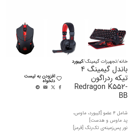
خانه
تجهیزات گیمینگ
کیبورد
باندل گیمینگ ۴
تیکه ردراگون
افزودن به لیست
دلخواه
Redragon K۵۵۲-
BB
شامل ۴ عضو [کیبورد، ماوس،
پد ماوس و هدست]
نور پس‌زمینه‌ی تک‌رنگ [قرمز]