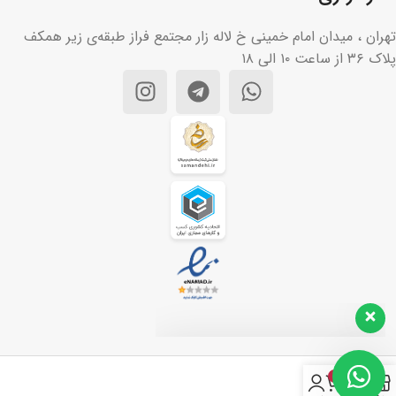
تهران ، میدان امام خمینی خ لاله زار مجتمع فراز طبقه‌ی زیر همکف
پلاک ۳۶ از ساعت ۱۰ الی ۱۸
تیم پشتیبانی مشتریان ما آماده
پاسخگویی به سوالات شماست. هر
سوالی دارید از ما بپرسید!
سلام، چطور می‌تونم کمکتون کنم؟👋
۰