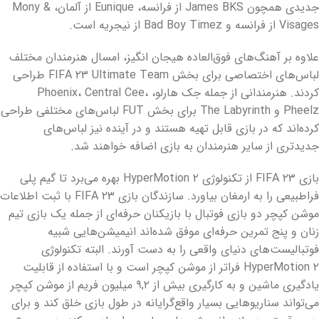
جدیدی همچون James BKS از فرانسه، Eunique از آلمان، Mony &
Visages از فرانسه و Bad Boy Timez از نیجریه است.
علاوه بر آهنگ‌های فوق‌العاده هیجان انگیز، امسال هنرمندان مختلف
لباس‌های اختصاصی برای بخش FIFA ۲۳ Ultimate Team طراحی
کردند. هنرمندانی از جمله جک هارلو، Phoenix، Central Cee،
Pheelz و The Labyrinth برای بخش FUT لباس‌های مختلفی طراحی
کرده‌اند که در بازی قابل تهیه هستند و در آینده نیز لباس‌های
جدیدتری از سایر هنرمندان به بازی اضافه خواهند شد.
بازی FIFA ۲۳ از تکنولوژی HyperMotion ۲ بهره می‌برد تا گیم پلی
فراطبیعی را به ارمغان بیاورد. سازندگان بازی FIFA ۲۳ با ثبت اطلاعات
موشن کپچر دو بازی فوتبال با بازیکنان حرفه‌ای از جمله یک بازی تیم
زنان و پنج تمرین حرفه‌ای موفق شده‌اند انیمیشن‌هایی شبیه
فوتبالیست‌های دنیای واقعی را به دست آورند. البته تکنولوژی
HyperMotion ۲ فراتر از موشن کپچر است و با استفاده از قابلیت
یادگیری ماشین و به کارگیری بیش از ۹,۲ میلیون فریم از موشن کپچر
می‌تواند سناریوهایی بسیار واقع‌گرایانه در طول بازی خلق کند و برای