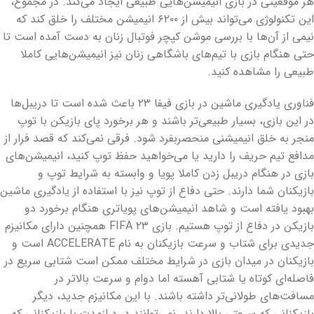
هر موقعیتی در بازی انیمیشن‌هایی طبیعی ایجاد می‌کند. در مجموع،
این تکنولوژی می‌تواند بیش از ۶۲۰۰ انیمیشن مختلف را خلق کند که
نیمی از آن‌ها با بررسی موشن کپچر فوتبال زنان به دست آمده است تا
حتی هنگام بازی با تیم‌های باشگاهی زنان نیز انیمیشن‌هایی کاملا
طبیعی را مشاهده کنید.
فناوری یادگیری ماشین در بازی فیفا ۲۳ باعث شده است تا دریبل‌ها
در این بازی، بسیار طبیعی‌تر باشند و هر برخورد پای بازیکن با توپ
منجر به خلق انیمیشنی منحصربفرد شود. فرقی نمی‌کند که قصد فرار از
مدافع تیم حریف را دارید یا می‌خواهید حفظ توپ کنید، انیمیشن‌های
بازی در هنگام دریبل زدن کاملا پویا و وابسته به شرایط توپ و
بازیکنان شما دارند. حتی دفاع از توپ نیز با استفاده از یادگیری ماشین
بهبود یافته است و شاهد انیمیشن‌های پویاتری هنگام برخورد دو
بازیکن در دفاع از توپ هستیم. بازی FIFA ۲۳ همچنین دارای مکانیزم
جدیدی برای شتاب و سرعت بازیکنان به نام ACCELERATE است و
بازیکنان در میدان بازی در شرایط مختلف ممکن است شتابی سریع در
فاصله‌ای کوتاه یا شتابی آهسته اما دوام و سرعت بالاتر در
مسافت‌های طولانی‌تر داشته باشند. با این مکانیزم جدید، دیگر
بازیکنانی که سرعتی بالا دارند، نمی‌توانند در درازمدت با بازیکنانی که