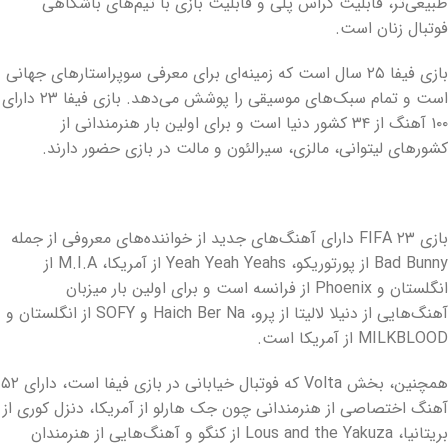
طبیعی‌تر، قابلیت کراس پلی و قابلیت بازی با تیم‌های باشگاهی
فوتبال زنان است.
بازی فیفا ۲۵ سال است که زمینه‌ای برای معرفی سوپراستارهای جهانی
است و تمام سبک‌های موسیقی را پوشش می‌دهد. بازی فیفا ۲۳ دارای
۱۰۰ آهنگ از ۳۴ کشور دنیا است و برای اولین بار هنرمندانی از
کشورهای لیتوانی، مالزی، سیرالئون و مالت در بازی حضور دارند.
بازی FIFA ۲۳ دارای آهنگ‌های جدید از خواننده‌های معروفی از جمله
Bad Bunny از پورتوریکو، Yeah Yeah Yeahs از آمریکا، M.I.A از
انگلستان و Phoenix از فرانسه است و برای اولین بار میزبان
آهنگ‌هایی از دنیلا لالیتا از پرو، Haich Ber Na و SOFY از انگلستان و
MILKBLOOD از آمریکا است.
همچنین، بخش Volta که فوتبال خیابانی در بازی فیفا است، دارای ۵۲
آهنگ اختصاصی از هنرمندانی چون جک هارلو از آمریکا، دنزل کوری از
بریتانیا،‌ Lous and the Yakuza از کنگو و آهنگ‌هایی از هنرمندان