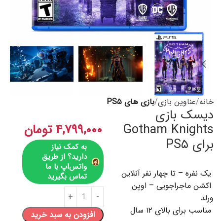
خانه
عناوین بازی
بازی های PS۵
دیسک بازی
Gotham Knights
۴,۷۹۹,۰۰۰
تومان
برای PS۵
به کمک نیاز
دارید؟ از طریق
واتس‌اپ با ما
یک نفره – تا چهار نفر آنلاین
تماس بگیرید
اکشن ماجراجویی – اوپن
ورلد
مناسب برای بالای ۱۲ سال
افزودن به سبد خرید