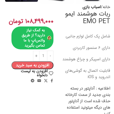
خانه
اسباب بازی
ربات هوشمند ایمو
EMO PET
۱۰۸,۴۹۹,۰۰۰
تومان
به کمک نیاز
دارید؟ از طریق
شامل پک کامل لوازم جانبی
واتس‌اپ با ما
تماس بگیرید
دارای ۶ سنسور کاربردی
دارای اسپیکر و چراغ هوشمند
افزودن به سبد خرید
قابلیت اتصال به گوشی‌های
افزودن به لیست
دلخواه
اندروید و iOS
اطلاعیه : آداپتور در بسته
بندی جدید از سمت کارخانه
حذف شده است از آداپتور
های دیگه میتونید استفاده
کنید.