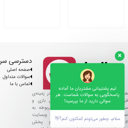
دسترسی سر
صفحه اصلی
سوالات متداول
تماس با ما
تیم پشتیبانی مشتریان ما آماده
هلو گیمز فعالیت خود را از سال ۱۳۹۹ در زمینه‌ی
پاسخگویی به سوالات شماست. هر
فروش تجهیزات گیمینگ ، کنسول های بازی و
سوالی دارید از ما بپرسید!
سیستم ها کامپیوتری و لوازم جانبی مربوطه به
صورت آنلاین از طریق وبسایت
سلام، چطور می‌تونم کمکتون کنم؟👋
www.hellogames.ir شروع نموده و پخش