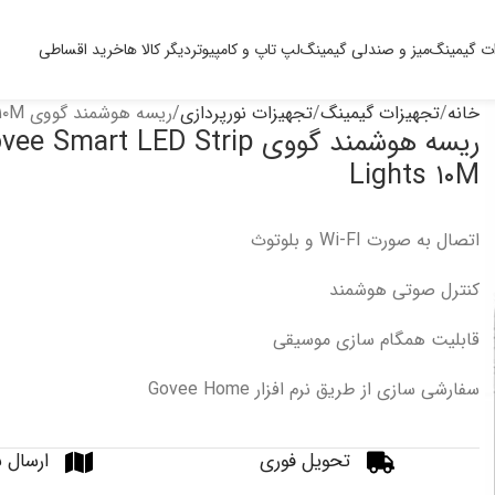
ت گیمینگ
میز و صندلی گیمینگ
لپ تاپ و کامپیوتر
دیگر کالا ها
خرید اقساطی
خانه
تجهیزات گیمینگ
تجهیزات نورپردازی
ریسه هوشمند گووی Govee Smart LED Strip Lights ۱۰M
ریسه هوشمند گووی e Smart LED Strip
Lights ۱۰M
اتصال به صورت Wi-FI و بلوتوث
کنترل صوتی هوشمند
قابلیت همگام سازی موسیقی
سفارشی سازی از طریق نرم افزار Govee Home
تحویل فوری
ارسال ب