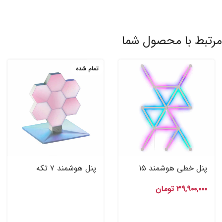
مرتبط با محصول شما
تمام شده
پنل خطی هوشمند ۱۵
پنل هوشمند ۷ تکه
تکه نانولیف Nanoleaf
کولولایت مدل Cololight
۳۹,۹۰۰,۰۰۰
تومان
Plus Kit
Lines Smarter Kit