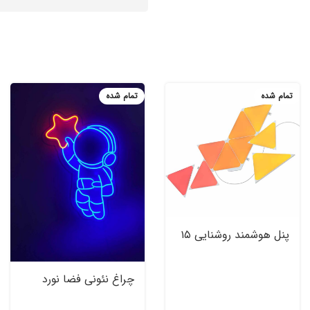
تمام شده
تمام شده
پنل هوشمند روشنایی ۱۵
تکه نانولیف Nanoleaf
Triangle Starter Kit
چراغ نئونی فضا نورد
LED Neon