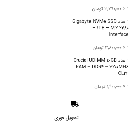
۱ × ۳,۷۹۰,۰۰۰ تومان
۱ عدد Gigabyte NVMe SSD
– ۱TB – M,۲ ۲۲۸۰
Interface
۱ × ۳,۸۰۰,۰۰۰ تومان
۱ عدد Crucial UDIMM ۱۶GB
RAM – DDR۴ – ۳۲۰۰MHz
– CL۲۲
۱ × ۱,۹۰۰,۰۰۰ تومان
تحویل فوری