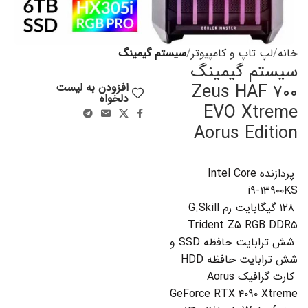
خانه
لپ تاپ و کامپیوتر
سیستم گیمینگ
سیستم گیمینگ
Zeus HAF ۷۰۰
افزودن به لیست
دلخواه
EVO Xtreme
Aorus Edition
پردازنده Intel Core
i۹-۱۳۹۰۰KS
۱۲۸ گیگابایت رم G.Skill
Trident Z۵ RGB DDR۵
شش ترابایت حافظه SSD و
شش ترابایت حافظه HDD
کارت گرافیک Aorus
GeForce RTX ۴۰۹۰ Xtreme