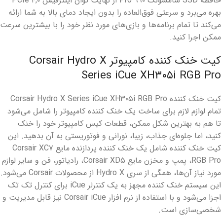
حافظه SSD سامسونگ ۹۹۰ Pro از نهایت توان اینترفیس PCIe ۴,۰
بهره می‌برد و سرعتی فوق‌العاده را بدون ایجاد دمای بالا به شما ارائه
می‌کند تا تمام برنامه‌ها و بازی‌های مورد نظر خود را با بیشترین سرعت
ممکن اجرا کنید.
کیت خنک کننده کامپیوتر Corsair Hydro X
Series iCue XH۳۰۵i RGB Pro
کیت خنک کننده Corsair Hydro X Series iCue XH۳۰۵i RGB Pro
تمام لوازم لازم برای ساخت یک خنک کننده کامپیوتر را شامل می‌شود
تا هم به بهترین شکل ممکن، قطعات کیس کامپیوتر خود را خنک
کنید، اما جلوه‌ای جذاب، زیبا، نورانی و فوتوریستی به آن بدهید. این
کیت خنک کننده شامل یک خنک کننده پردازنده مایع Corsair XC۷
RGB Pro، پمپ و مخزن مایع Corsair XD۵، رادیاتور، فن و سایر لوازم
مورد نیاز آن‌ها، همگی از سری Hydro X از محصولات Corsair می‌شود.
این سیستم خنک کننده مجهز به یک کنترلر iCue برای کنترل تک تک
اجزا می‌شود و با استفاده از نرم افزار Corsair iCue نیز قابل مدیریت و
شخصی‌سازی است.