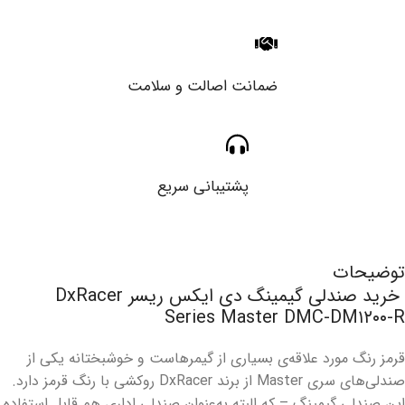
ضمانت اصالت و سلامت
پشتیبانی سریع
توضیحات
خرید صندلی گیمینگ دی ایکس ریسر DxRacer
Series Master DMC-DM۱۲۰۰-R
قرمز رنگ مورد علاقه‌ی بسیاری از گیمرهاست و خوشبختانه یکی از
صندلی‌های سری Master از برند DxRacer روکشی با رنگ قرمز دارد.
این صندلی گیمینگ – که البته به‌عنوان صندلی اداری هم قابل استفاده