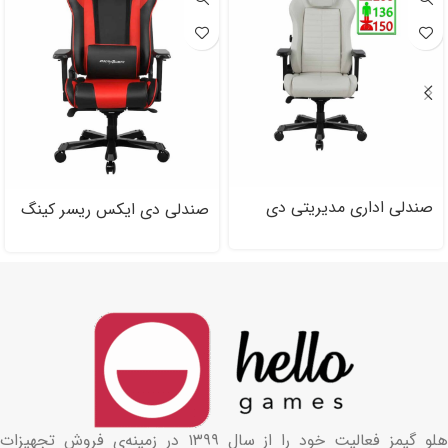
صندلی اداری مدیریتی دی
صندلی دی ایکس ریسر کینگ
ایکس ریسر سری مستر
Dxracer King Series
Dxracer Master Series
OH/D۴۰۰۰/NR
DMC/DM۱۲۰۰/W
هلو گیمز فعالیت خود را از سال ۱۳۹۹ در زمینه‌ی فروش تجهیزات