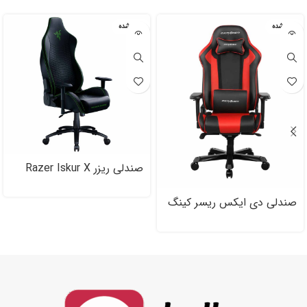
تمام شده
تمام شده
صندلی ریزر Razer Iskur X
صندلی دی ایکس ریسر کینگ
Dxracer King Series
OH/D۴۰۰۰/NR