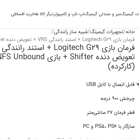
ت گیمینگ
میز و صندلی گیمینگ
لپ تاپ و کامپیوتر
دیگر کالا ها
خرید اقساطی
خانه
تجهیزات گیمینگ
شبیه ساز رانندگی
فرمان بازی Logitech G۲۹ + استند رانندگی VRS + تعویض دنده Shifter + بازی NFS Unbound (کارکرده)
تعویض دنده Shifter + بازی S Unbound
(کارکرده)
قابل اتصال با کابل USB
چرخش ۹۰۰ درجه
قطر فرمان ۲۷ سانتی‌متر
سازگار با PS۵، PS۴ و PC