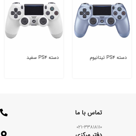
دسته PS۴ تیتانیوم
دسته PS۴ سفید
DualShock ۴ White
DualShock ۴ Titanium
Blue
تماس با ما​
۰۲۱-۳۳۸۱۸۱۱۰
دفتر مرکزی