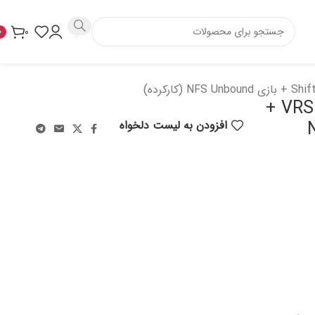
۰
۰
فرمان بازی Logitech G۲۹ + استند رانندگی VRS +
NF
افزودن به لیست دلخواه