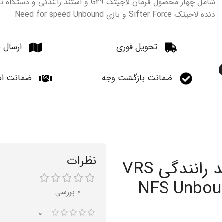
شامل چهار محصول فرمان لاجیتک G۲۹ و استند رانندگی و د
دنده لاجیتک Sifter Force و بازی Need for speed Unbound
تحویل فوری
ارسال ب
ضمانت بازگشت وجه
ضمانت اص
نظرات
فرمان بازی Logitech G۲۹ + استند رانندگی VRS
 دنده Shifter + بازی NFS Unbound
۰ بررسی
۰