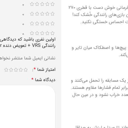
۰
طراحی محصولات جدید لاجیتک هوش از سر عاشقان رانندگی می‌برد. فرمانی خوش دست با قطری ۲۷۰
۰
 بازی‌های رانندگی خُشک کند!
دت احساس خستگی نکنید.
۰
۰
رانندگی VRS + تعویض دنده Shifter + بازی NFS Unbound (کارکرده)”
پیچ‌ها و اصطکاک میان تایر و
‌کند.
نشانی ایمیل شما منتشر نخواه
امتیاز شما
*
دیدگاه شما
*
 یک مسابقه را تحمل می‌کنند و
رابر تمام فشارها مقاوم هستند.
تعدد خراب نشود و در عین حال
اند تا صدا و لرزش به حداقل