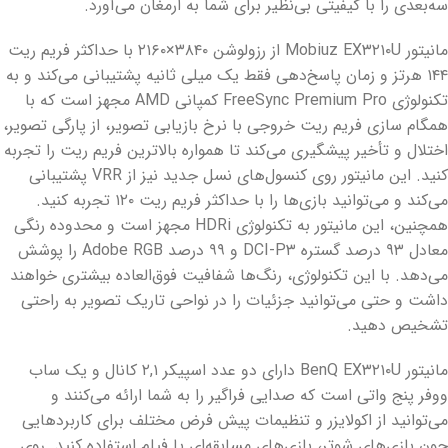
سه‌بعدی را با کیفیتی بی‌نظیر برای شما به ارمغان می‌آورد.
مانیتور Mobiuz EX۳۲۱۰U از رزولوشن ۳۸۴۰×۲۱۶۰ با حداکثر فریم ریت
۱۴۴ هرتز و زمان پاسخ‌دهی فقط یک میلی ثانیه پشتیبانی می‌کند و به
تکنولوژی FreeSync Premium Pro کمپانی AMD مجهز است که با
همگام سازی فریم ریت خروجی با نرخ بازیابی تصویر، از پارگی تصویر،
اختلال و تأخیر پیشگیری می‌کند تا همواره بالاترین فریم ریت را تجربه
کنید. این مانیتور روی کنسول‌های نسل جدید نیز از VRR پشتیبانی
می‌کند و می‌توانید بازی‌ها را با حداکثر فریم ریت ۱۲۰ تجربه کنید.
همچنین، این مانیتور به تکنولوژی HDRi مجهز است و محدوده رنگی
معادل ۹۳ درصد گستره DCI-P۳ و ۹۹ درصد Adobe RGB را پوشش
می‌دهد. با این تکنولوژی، رنگ‌ها شفافیت فوق‌العاده بیشتری خواهند
داشت و حتی می‌توانید جزئیات را در نواحی تاریک تصویر به راحتی
تشخیص دهید.
مانیتور BenQ EX۳۲۱۰U دارای دو عدد اسپیکر ۲,۱ کانال و یک ساب
ووفر پنج واتی است که صدایی فراگیر را به شما ارائه می‌کنند و
می‌توانید از اکولایزر و تنظیمات پیش فرض مختلف برای کاربردهایی
چون بازی‌های شوتر، بازی‌های مسابقه‌ای یا فیلم استفاده کنید. روی