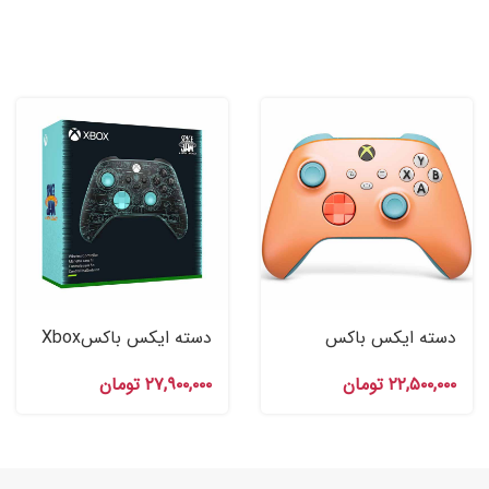
دسته ایکس‌ باکس
دسته ایکس باکسXbox
XBOX طرح Sunkissed
Wireless Controller
۲۲,۵۰۰,۰۰۰
تومان
۲۷,۹۰۰,۰۰۰
تومان
Space Jam: A New
Vibes OPI Special
Legacy Serververse
Edition
Limited Edition