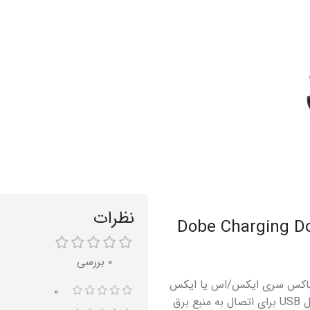
نظرات
 شارژر چراغ دار دسته ایکس باکس Dobe Charging Dock
۰ بررسی
رلر ایکس باکس سری ایکس/اس یا ایکس
۰
باکس وان را به صورت هم‌زمان شارژ کنید. این پایه شارژر دارای یک کابل USB برای اتصال به منبع برق