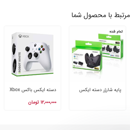
مرتبط با محصول شما
تمام شده
پایه شارژر دسته ایکس
دسته ایکس باکس Xbox
باکس Dobe Charging
Series X Controller
۱۲,۰۰۰,۰۰۰
تومان
Dock Xbox Series XS
Robot White سفید رنگ