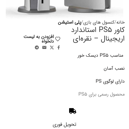
خانه
کنسول های بازی
پلی استیشن
کاور PS۵ استاندارد
اریجینال – نقره‌ای
افزودن به لیست
دلخواه
مناسب PS۵ دیسک خور
نصب آسان
دارای لوگوی PS
محصول رسمی برای PS۵
تحویل فوری