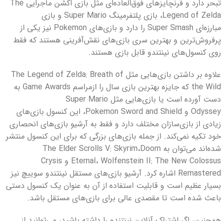
تبحر دارد و فرنچایز‌های فوق‌العاده‌ای مثل بازی اکشن ماجرایی The
Legend of Zelda، بازی پلتفرمینگ Super Mario و بازی
مبارزه‌ای Super Smash را دارد و بازی‌های Pokemon نیز یکی از
پرفروش‌ترین و بهترین سری بازی‌های نقش‌آفرینی هستند که فقط
روی کنسول‌های نینتندو قابل بازی هستند.
علاوه بر داشتن بازی‌هایی مثل The Legend of Zelda: Breath of
the Wild که جایزه بهترین بازی سال را ازمراسم Game Awards به
دست آورده است یا بازی‌هایی مثل Super Mario
Odyssey و Pokemon Sword and Shield، این کنسول بازی‌های
زیادی از بازی‌سازان مختلف دارد و فقط به آرشیو بازی‌های انحصاری
خود تکیه نمی‌کند. از جمله بازی‌های بزرگی که برای این کنسول منتشر
شده‌اند می‌توان به The Elder Scrolls V: Skyrim،Doom
Eternal، Wolfenstein II: The New Colossus و Crysis
Remastered اشاره کرد. آرشیو بازی‌های مستقل نینتندو سوییچ نیز
بسیار عظیم است و قابلیت استفاده از آن به عنوان یک کنسول دستی
باعث شده است تا مقصدی عالی برای بازی‌های مستقل باشد.
همچنین، اگر اشتراک آنلاین نینتندو را داشته باشید، می‌توانید از