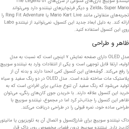
نینتندو سوییچ بازی‌های متنوعی از سری‌های The Legend of
Zelda، Super Mario و دیگر فرنچایزهای نینتندو دارد ومی‌تواند
تجربه‌های متفاوتی مانند Mario Kart Live یا Ring Fit Adventure را
ارائه کند. به دلیل ابعاد جدید این کنسول، نمی‌توانید از نینتندو Labo
روی این کنسول استفاده کنید.
ظاهر و طراحی
مدل OLED دارای صفحه نمایش ۷ اینچی است که نسبت به مدل
اولیه، ارتقا قابل توجهی است و یکی از انتقادات وارد به نینتندو سوییچ
را رفع می‌کند. گوشه‌های این کنسول کمی انحنا دارند و بدنه آن از
پلاستیک مات ساخته شده است. مدل OLED در دو رنگ سفید و سیاه
تولید می‌شود که رنگ سفید آن تنوع جذابی برای افرادی است که به
خرید این کنسول علاقه دارند. با خریدن جوی کان‌های رنگی، می‌توان
ظاهر این کنسول را جذاب‌تر کرد اما در مجموع، نینتندو سوییچ با
طراحی ساده خود، نمره قبولی را در طراحی دریافت می‌کند.
داک نینتندو سوییچ برای شارژکنسول و اتصال آن به تلویزیون یا مانیتور
کاربرد دارد. نینتندو سوییچ درون فضای مخصوص روی داک قرار