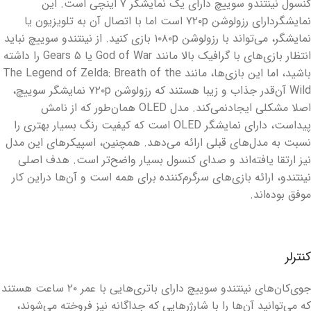
کنسول نینتندو سوییچ دارای یک نمایشگر ۷ اینچی است. این
نمایشگردارای رزولوشن ۷۲۰p است اما با اتصال آن به تلویزیون یا
نمایشگر، می‌تواند با رزولوشن ۱۰۸۰p بازی کنید. از نینتندو سوییچ نباید
انتظار بازی‌های با گرافیک بالا مانند God of War یا Gears ۵ را داشته
باشید، اما این بازی‌ها، مانند The Legend of Zelda: Breath of the
Wild آن‌قدر جذاب و زیبا هستند که رزولوشن ۷۲۰p نمایشگر سوییچ،
اصلا مشکلی ایجادنمی‌کند. مدل OLED همان‌طور که از نامش
پیداست، دارای نمایشگر OLED است که کیفیت رنگ بسیار بهتری را
نسبت به مدل‌های قبلی ارائه می‌دهد. همچنین، اسپیکرهای این مدل
نیز ارتقا یافته‌اند و صدای کنسول بسیار واضح‌تر است. هدف اصلی
نینتندو، ارائه بازی‌های سرگرم‌کننده برای همه است و آن‌ها دراین کار
موفق بوده‌اند.
کنترلر
جوی‌کان‌های نینتندو سوییچ دارای باتری‌هایی با عمر ۲۰ ساعت هستند
که می‌توانید آن‌ها را با شارژر‌هایی که جداگانه نیز فروخته می‌شوند،