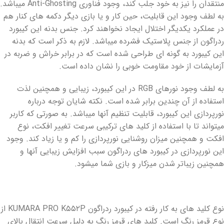
منتقدان را نیز به خود جلب کند، وجود فناوری Anti-Ghosting میباشد.
به لطف وجود این قابلیت، حین کار و یا بازی دیگر دکمه های کنار هم
در عملکرد یکدیگر اختلال ایجاد نخواهند کرد. جنس بدنه این کیبورد
ردراگون از جنس پلاستیک فشرده میباشد. لازم به ذکر است که بدنه
این کیبورد به گونه ای طراحی شده است که در برابر خراش و ضربه در
آزمایشات از خود مقاومت خوبی را نشان داده است.
به لطف وجود نورهای RGB در این کیبورد، زیبایی و همچنین لذت
استفاده از آن چندین برابر شده است. نکته شایان توجه درباره
نورپردازی این کیبورد، قابلیت تنظیم آنها میباشد. به صورتی که کاربر
میتواند تا با استفاده از کلید های ترکیبی سرعت تغییر افکت، نوع
افکت و همچنین میزان روشنایی نورپردازی را کم و یا زیاد کند. وجود
این نورپردازی در کیبورد های ردراگون سبب افزایش زیبایی آنها و
همچنین زیباتر شدن میزکار و بازی شما میشود.
نوع کلید های به کار رفته در کیبورد ردراگون KUMARA PRO K۵۵۲P از
نوع قرمز رنگ است. کلید های قرمز رنگ به دلیل سرعت انتقال بالای