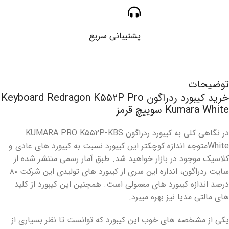
پشتیبانی سریع
توضیحات
خرید کیبورد ردراگون Keyboard Redragon K۵۵۲P Pro
Kumara White سوییچ قرمز
در نگاهی کلی به کیبورد ردراگون KUMARA PRO K۵۵۲P-KBS
Whiteمتوجه اندازه کوچکتر این کیبورد نسبت به کیبورد های عادی و
کلاسیک موجود در بازار خواهید شد. طبق آمار رسمی منتشر شده از
سایت ردراگون، اندازه این سری از کیبورد های تولیدی این شرکت ۸۰
درصد اندازه کیبورد های معمولی است. همچنین این کیبورد از کلید
های مالتی مدیا نیز بهره میبرد.
یکی از مشخصه های خوب این کیبورد که توانست تا نظر بسیاری از