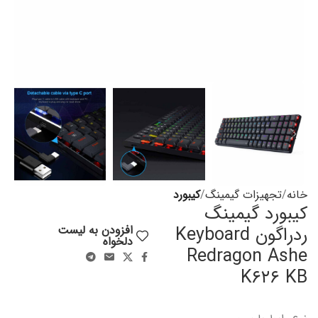
خانه
تجهیزات گیمینگ
کیبورد
کیبورد گیمینگ
ردراگون Keyboard
افزودن به لیست
دلخواه
Redragon Ashe
K۶۲۶ KB