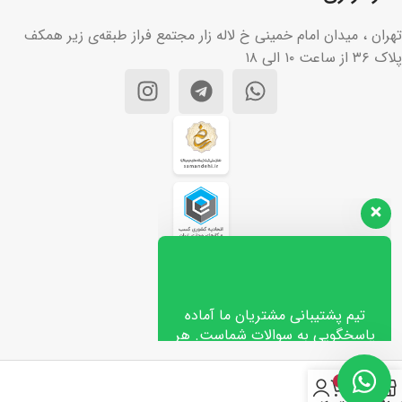
تهران ، میدان امام خمینی خ لاله زار مجتمع فراز طبقه‌ی زیر همکف
پلاک ۳۶ از ساعت ۱۰ الی ۱۸
تیم پشتیبانی مشتریان ما آماده
پاسخگویی به سوالات شماست. هر
سوالی دارید از ما بپرسید!
سلام، چطور می‌تونم کمکتون کنم؟👋
۰